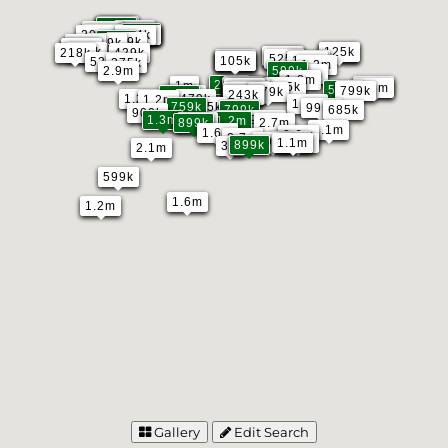
230k
235k
237k
230k
285k
210k
210k
162k
215k
119k
175k
209k
474k
869k
549k
769k
275k
225k
200k
269k
125k
117k
429k
218k
350k
350k
349k
525k
2k
1.4m
160k
105k
1.4m
535k
375k
2k
1.2m
599k
2.9m
1m
1.8m
3k
275k
1m
224k
179k
1.9m
360k
198k
605k
1.8m
199k
239k
325k
599k
239k
799k
185k
679k
469k
229k
243k
675k
479k
1.2m
1.2m
1.4m
625k
759k
995k
799k
685k
900k
875k
925k
1.3m
1.2m
1.2m
899k
2.7m
1.1m
1.6m
2.6m
2.7m
1.6m
699k
1.4m
1.1m
899k
3m
2.1m
599k
1.6m
1.2m
Gallery
Edit Search