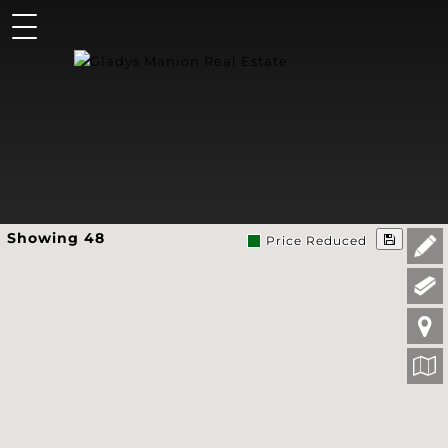
Showing 48
Price Reduced