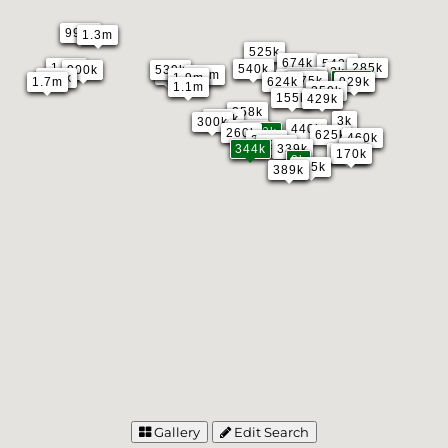
999k
1.3m
525k
674k
542k
285k
1.8m
540k
539k
900k
3k
2.5m
1k
875k
1.9m
649k
245k
315k
875k
875k
929k
624k
1.7m
2k
1.1m
350k
155k
429k
258k
269k
3k
300k
440k
285k
290k
260k
625k
460k
295k
399k
1k
339k
344k
179k
170k
2k
375k
389k
Gallery
Edit Search